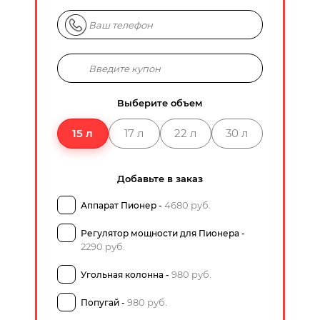
Выберите объем
15 л
17 л
22 л
30 л
Добавьте в заказ
4680 руб.
Аппарат Пионер -
Регулятор мощности для Пионера -
2290 руб.
980 руб.
Угольная колонна -
980 руб.
Попугай -